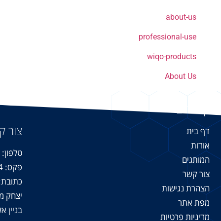
about-us
professional-use
wiqo-products
About Us
קישורים
צור ק
דף בית
אודות
טלפון: 08-9316699
המותגים
פקס: 08-9315544
צור קשר
כתובת:
הצהרת נגישות
יצחק מודעי 2, פ
מפת אתר
בניין א
מדיניות פרטיות