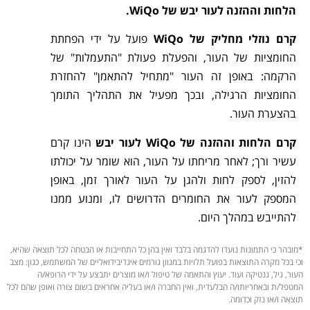
הלחות וההזנה לעור יבש של WiQo.
קרם נוזלי מחליק של WiQo
פועל על ידי הפחתת
החומציות של העור, והפעלת פעולת "התעמלות" של
הרקמה: באופן זה העור "מתחיל להתאמן" להחזרת
החומציות הרגילה, ובכך מפעיל את התהליך התומך
בהצערת העור.
קרם הלחות וההזנה של WiQo לעור יבש
הינו קרם
עשיר ורך; לאחר מריחתו על העור, הוא שומר על יכולתו
להזין, לספק לחות ולהגן על העור לאורך זמן, באופן
המספק לעור את החומרים הדרושים לו, ומנוע ממנו
להתייבש במהלך היום.
*מובהר כי התמונות נועדו להדגמה בלבד ואין בהן כל התחייבות או הבטחה לכל תוצאה שהיא,
וכי בכל מקרה התוצאות בפועל תלויות במגוון גורמים אינדיבידואליים של המשתמש, כגון: מצב
העור, גיל, גנטיקה ועוד. יעוץ והתאמה של טיפול ו/או מוצרים יתבצע על ידי הרופא/ה
המטפל/ת ובאחריותו/ה הבלעדית, ואין החברה ו/או בעליה אחראים בשום צורה ואופן שהם לכל
תוצאה ו/או נזק וכדומה.