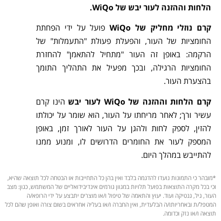
הלחות וההזנה לעור יבש של WiQo.
קרם נוזלי מחליק של WiQo
פועל על ידי הפחתת
החומציות של העור, והפעלת פעולת "התעמלות" של
הרקמה: באופן זה העור "מתחיל להתאמן" להחזרת
החומציות הרגילה, ובכך מפעיל את התהליך התומך
בהצערת העור.
קרם הלחות וההזנה של WiQo לעור יבש
הינו קרם
עשיר ורך; לאחר מריחתו על העור, הוא שומר על יכולתו
להזין, לספק לחות ולהגן על העור לאורך זמן, באופן
המספק לעור את החומרים הדרושים לו, ומנוע ממנו
להתייבש במהלך היום.
*מובהר כי התמונות נועדו להדגמה בלבד ואין בהן כל התחייבות או הבטחה לכל תוצאה שהיא,
וכי בכל מקרה התוצאות בפועל תלויות במגוון גורמים אינדיבידואליים של המשתמש, כגון: מצב
העור, גיל, גנטיקה ועוד. יעוץ והתאמה של טיפול ו/או מוצרים יתבצע על ידי הרופא/ה
המטפל/ת ובאחריותו/ה הבלעדית, ואין החברה ו/או בעליה אחראים בשום צורה ואופן שהם לכל
תוצאה ו/או נזק וכדומה.